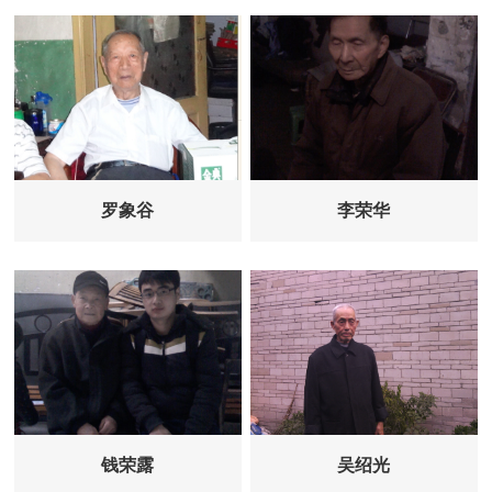
罗象谷
李荣华
钱荣露
吴绍光