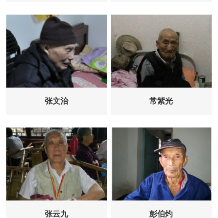
张文治
常紫光
张云九
彭伯灼