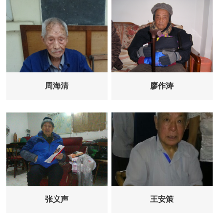
周海清
廖作涛
张义声
王安策