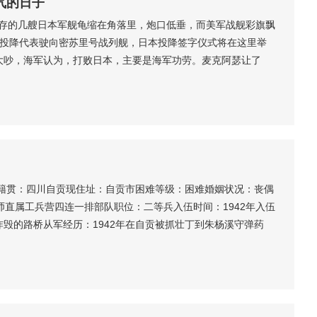
气的日子
，残存的几艘日本军舰龟缩在角落里，炮口低垂，而美军战舰彩旗飘
本投降代表驶向密苏里号战列舰，日本投降签字仪式将在这里举
大吵，海军认为，打败日本，主要是海军功劳。麦克阿瑟让了
上签字，是最适合的。在这艘世界上最大战舰的前甲板上，站满
永昌将军站在第一排最靠前的位置，他的旁边是美军哈尔西海军
.
族籍贯：四川自贡现住址：自贡市困难等级：困难婚姻状况：丧偶
师直属工兵营四连一排部队职位：二等兵入伍时间：1942年入伍
毁的路桥从军经历：1942年在自贡被抓壮丁到朱杨溪守弹药
度后直接到了缅甸跟着师部走，主要是为新一军修复被毁坏的
一带打仗，因不愿打内战，开小差在铁岭城遇到30医院的战