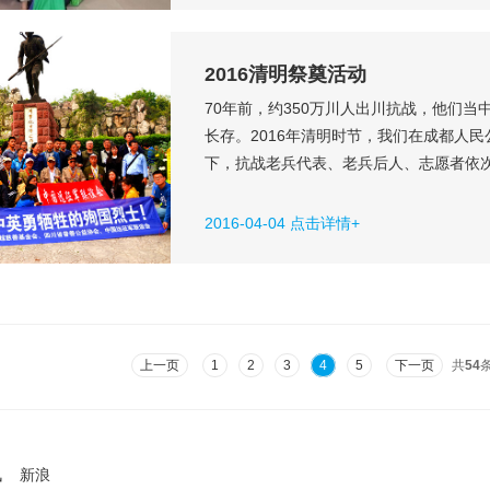
2016清明祭奠活动
70年前，约350万川人出川抗战，他们
长存。2016年清明时节，我们在成都人
下，抗战老兵代表、老兵后人、志愿者依
抗战老兵代表早早来到雕像下，等待祭奠
游客支持，不断有小学生也加入进来，向
2016-04-04 点击详情+
在抗战中牺牲的战友表示缅怀。有...
上一页
1
2
3
4
5
下一页
共
54
讯
新浪