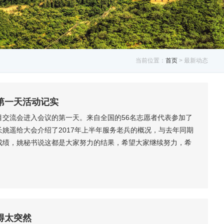
当前位置：
首页
> 最新动态
第一天活动记实
项目交流会进入会议的第一天。来自全国的56名志愿者代表参加了
姚遥给大会介绍了2017年上半年服务老兵的概况，与去年同期
成绩，姚秘书说这都是大家努力的结果，希望大家继续努力，希
来越好。同时，姚秘书长还介绍了龙越慈善抗战老兵关怀项目战
老兵陪伴为基础，发现老兵公益中老兵的需求，提出新的服务项
得太突然