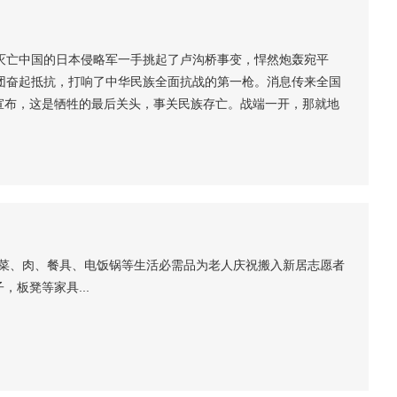
灭亡中国的日本侵略军一手挑起了卢沟桥事变，悍然炮轰宛平
团奋起抵抗，打响了中华民族全面抗战的第一枪。消息传来全国
宣布，这是牺牲的最后关头，事关民族存亡。战端一开，那就地
土抗战之责，都要抱定牺牲一切之决心。全国军民热烈响应，各
川向全国承诺，立刻出兵30万，战争期间向国家提供300万壮
米、菜、肉、餐具、电饭锅等生活必需品为老人庆祝搬入新居志愿者
板凳等家具...