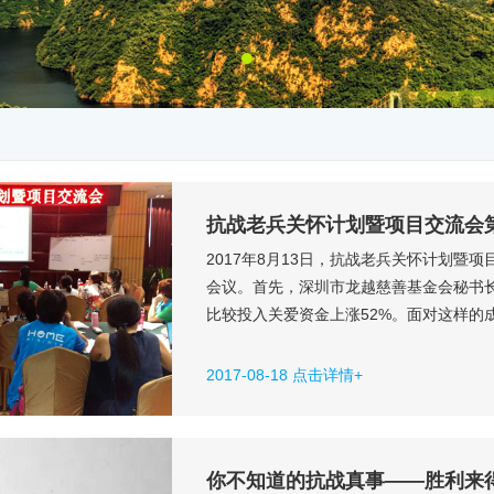
抗战老兵关怀计划暨项目交流会
2017年8月13日，抗战老兵关怀计划暨
会议。首先，深圳市龙越慈善基金会秘书长
比较投入关爱资金上涨52%。面对这样的
望社会对老兵的关注和关爱越来越多，越
略定位:以寻找发现老兵,发放致敬礼金与
2017-08-18 点击详情+
目。比如，两岸寻亲、实现...
你不知道的抗战真事——胜利来