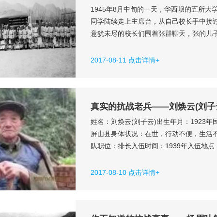
1945年8月中旬的一天，华西坝的五所
同学陆续走上主席台，从自己校长手中接
意犹未尽的校长们围着张群聊天，张的儿
军，作为学生家长，校长们并不拘束。有
秘书送来一份公文，张看了一眼不顾身份
2017-08-11 点击详情+
会成都行营主任兼省主席，张群是蒋留曰..
真实的抗战老兵——刘焕云(刘子
姓名：刘焕云(刘子云)出生年月：1923
屏山县身体状况：在世，行动不便，生活
队职位：排长入伍时间：1939年入伍地
加了大反攻收复腾冲战役从军经历（必填）
州、云南，大部路段徒步，入云南后坐了
2017-08-10 点击详情+
师长顾葆裕，团长李颐（原来...