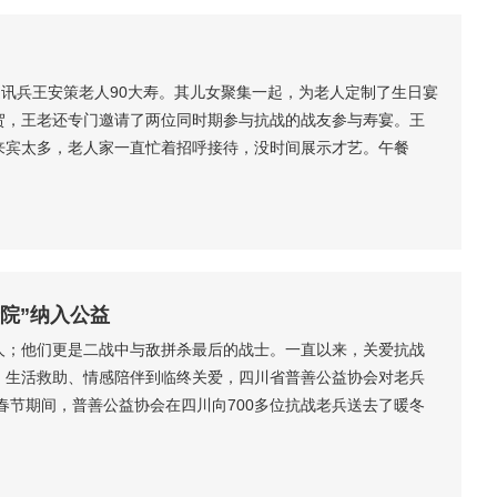
通讯兵王安策老人90大寿。其儿女聚集一起，为老人定制了生日宴
贺，王老还专门邀请了两位同时期参与抗战的战友参与寿宴。王
来宾太多，老人家一直忙着招呼接待，没时间展示才艺。午餐
糕，老人与其老伴点燃生日蜡烛，共同许愿，希望能过百岁生
愉快的生日。...
院”纳入公益
人；他们更是二战中与敌拼杀最后的战士。一直以来，关爱抗战
、生活救助、情感陪伴到临终关爱，四川省普善公益协会对老兵
年春节期间，普善公益协会在四川向700多位抗战老兵送去了暖冬
调查：疾病、孤独、缺乏照料等情况成为了抗战老兵面临的最大
的抗战老兵送往养老机构助养”的想法。2016年3月，在资阳当