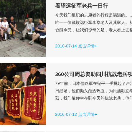
看望远征军老兵一日行
今天我们组织的志愿者的行程是满满的。 
唯一一位藏族远征军李华老人及其家人。
否能承受，让我们惊奇的是，老人看上去精
午，我们组织的志愿者同其他志愿者团队
人。 志愿者们同远征军李建功、张黎元老
2016-07-14 点击详情+
老人最近几年神志开始变...
360公司周总资助四川抗战老兵
79年前，日本侵略军在宛平一手挑起了卢
日战场，他们抛头颅洒热血，为民族独立
烈，我们敬仰幸存到今天的抗战老兵，他
和爱心企业的共同心愿。79年后的此刻，
雄！感恩志愿者、周总和360公司的奉献！
2016-07-12 点击详情+
年7月-2016年5...