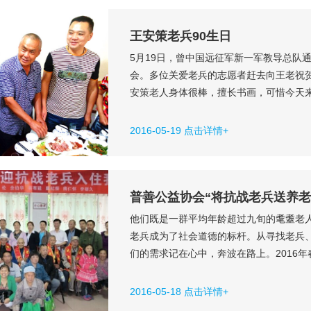
王安策老兵90生日
5月19日，曾中国远征军新一军教导总队
会。多位关爱老兵的志愿者赶去向王老祝
安策老人身体很棒，擅长书画，可惜今天
后，老人的儿子推出了精心制作的生日蛋
日。在宾客们的生日祝福歌声中，王老度过了
2016-05-19 点击详情+
普善公益协会“将抗战老兵送养老
他们既是一群平均年龄超过九旬的耄耋老
老兵成为了社会道德的标杆。从寻找老兵
们的需求记在心中，奔波在路上。2016
物资，并带回了老兵们的调查问卷。通过
困难。于是，协会诞生了“将各地区符合条件
2016-05-18 点击详情+
地的志愿者率先推动下，普善...