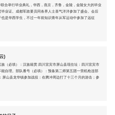
大学联合举行毕业典礼，华西，燕京，齐鲁，金陵，金陵女大的毕业
过毕业证。成都军政要员同各界人士喜气洋洋参加了盛会。会后
子也是华西学生，不过一年前知识青年从军运动中参加了远征
人问战争什么时候结束，张想了一下说大概还需一年半载。一个
大喊一声，我们胜利了。华西坝立刻成了欢乐的海洋。作为军委
.
云)
年民族（必填）：汉族籍贯:四川宜宾市屏山县现住址：四川宜宾市
不能自理。部队番号（必填）：预备第二师第五团一营机枪连部
点：屏山县龙华镇参加战役：在腾冲周边打了十三个月的游击；参
民国二十八年（1939年）抓壮丁入伍，经宜宾城、泸州、贵
一段小火车。分发到国民革命军第十一集团军预备二师第五团，