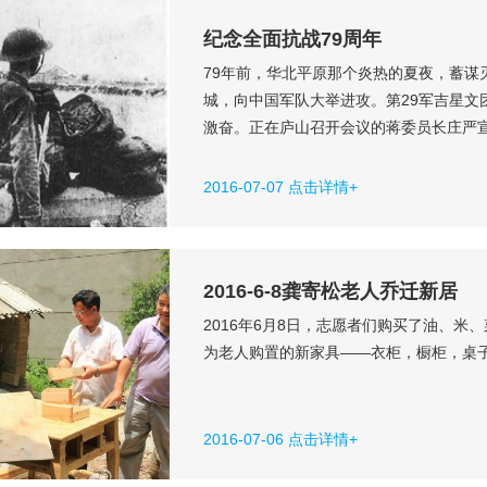
纪念全面抗战79周年
79年前，华北平原那个炎热的夏夜，蓄谋
城，向中国军队大举进攻。第29军吉星文
激奋。正在庐山召开会议的蒋委员长庄严
无分南北，年无分老幼，无论何人都有守
省健儿日夜兼程奔赴前线。地处大后方的四
2016-07-07 点击详情+
丁，每年提供1000万石粮食。两个...
2016-6-8龚寄松老人乔迁新居
2016年6月8日，志愿者们购买了油、
为老人购置的新家具——衣柜，橱柜，桌子，
2016-07-06 点击详情+