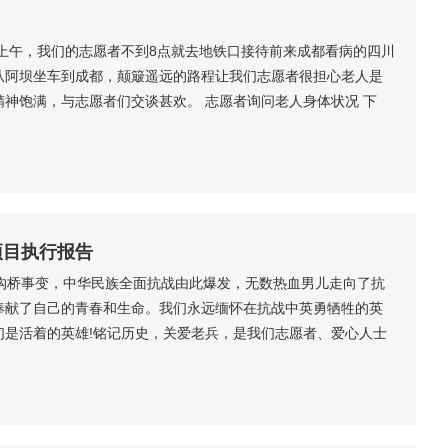
上午，我们的志愿者不到8点就去地铁口接待前来成都看病的四川
从阿坝坐车到成都，颠簸遥远的路程让我们志愿者很担心老人是
神饱满，与志愿者们交谈甚欢。 志愿者询问老人身体状况 下
一起去看望了远征军老兵李建功老人、张黎元老人和王安策老
人愉快交谈 李建功老人在50多岁时才结婚，其配偶比他小30岁。
项目执行报告
沟桥事变，中华民族全面抗战由此爆发，无数热血男儿走向了抗
奉献了自己的青春和生命。我们永远缅怀在抗战中英勇牺牲的英
们是活着的英雄!铭记历史，关爱老兵，是我们志愿者、爱心人士
谨记下360公司周总捐款的使用情况，让我们铭记历史！铭记英
 在“寻找老兵、关爱老兵”这一主题下，我们凝聚在一起。2015