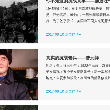
你不知道的抗战真事——扬眉吐
1945年9月2日，日本东京湾战舰云集
扬，巨炮高昂。9时许，一艘汽艇载着日
行。为了签字仪式，美国海军同麦克阿瑟
步，密苏里是杜鲁门的故乡，在这艘战舰
了战胜国的代表，中国代表，军令部长徐
2017-08-10 点击详情+
四星上将。曰本外相重光癸，参谋总长梅..
真实的抗战老兵——曾元祥
姓名：曾元祥出生年：1922年民族：汉
子女情况：五个子女部队番号：新一军30
地点：自贡参加战役：在缅甸为部队修被炸
库，几个月后，从成都坐飞机经昆明到印
路、桥。后来部队奉命回国，到到铁岭四平
2017-08-10 点击详情+
友，就在那里照顾伤病员，因不愿...