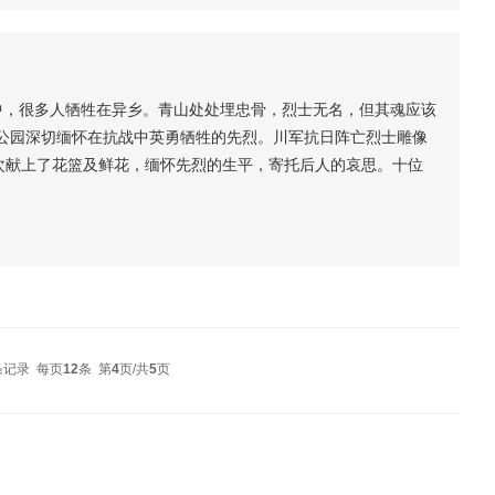
当中，很多人牺牲在异乡。青山处处埋忠骨，烈士无名，但其魂应该
民公园深切缅怀在抗战中英勇牺牲的先烈。川军抗日阵亡烈士雕像
次献上了花篮及鲜花，缅怀先烈的生平，寄托后人的哀思。十位
战友。四川普善公益协会蒲寒女士诵读祭文。祭奠活动得到很多
先烈致敬。抗战老兵在志愿者搀扶下依次缓步走近纪念雕像，向
条记录 每页
12
条 第
4
页/共
5
页