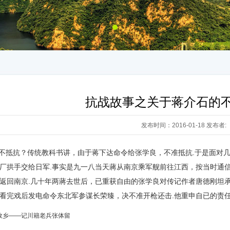
抗战故事之关于蒋介石的
发布时间：2016-01-18 发布者:
不抵抗？传统教科书讲，由于蒋下达命令给张学良，不准抵抗.于是面对
厂拱手交给日军.事实是九一八当天蔣从南京乘军舰前往江西，按当时通
返回南京.几十年两蔣去世后，已重获自由的张学良对传记作者唐德刚坦
看完戏后发电命令东北军参谋长荣臻，决不准开枪还击.他重申自已的责
故乡——记川籍老兵张体留