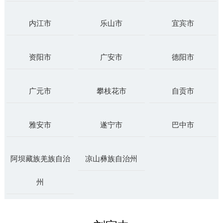
内江市
乐山市
宜宾市
资阳市
广安市
德阳市
广元市
攀枝花市
自贡市
雅安市
遂宁市
巴中市
阿坝藏族羌族自治
凉山彝族自治州
州