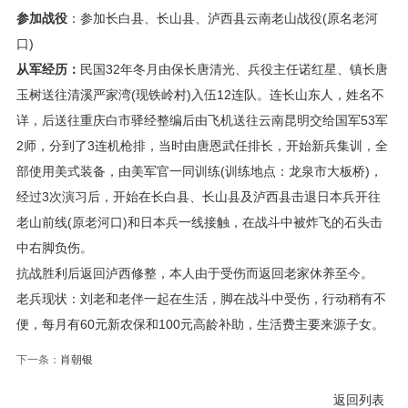
参加战役
：参加长白县、长山县、泸西县云南老山战役(原名老河
口)
从军经历：
民国32年冬月由保长唐清光、兵役主任诺红星、镇长唐
玉树送往清溪严家湾(现铁岭村)入伍12连队。连长山东人，姓名不
详，后送往重庆白市驿经整编后由飞机送往云南昆明交给国军53军
2师，分到了3连机枪排，当时由唐恩武任排长，开始新兵集训，全
部使用美式装备，由美军官一同训练(训练地点：龙泉市大板桥)，
经过3次演习后，开始在长白县、长山县及泸西县击退日本兵开往
老山前线(原老河口)和日本兵一线接触，在战斗中被炸飞的石头击
中右脚负伤。
抗战胜利后返回泸西修整，本人由于受伤而返回老家休养至今。
老兵现状：刘老和老伴一起在生活，脚在战斗中受伤，行动稍有不
便，每月有60元新农保和100元高龄补助，生活费主要来源子女。
下一条：
肖朝银
返回列表