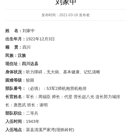
刘家中
发布时间：2021-03-16 发布者:
姓
名：
刘家中
出生年月：
1922年12月3日
籍
贯：
四川
民族：汉族
现住址：四川达县
身体状况：
听力障碍，无大病、基本健康、记忆清晰
困难等级
：较困
部队番号：
（必填）：53军2师机炮营机枪排
长官姓名
：军长：周福臣 师长：代坚 营长赵八光 连长郭力城排
长：唐恩武 班长：谢明
部队职位
：二等兵
入伍时间
：1943年
入伍地点
：渠县清溪严家湾(现铁岭村)