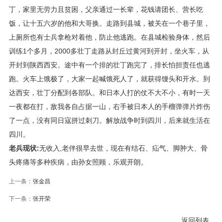
丁，家里无劳力且贫困，父亲通过一长辈，花钱请团长、营长吃
饭，让十五六岁的他和大哥换。走路到县城，被关在一个巷子里，
上厕所也有士兵拿枪对着他，防止他逃跑。在县城检验身体，然后
训练1个多月，2000多壮丁走路从封丘过黄河到开封，坐火车，从
开封到陕西西安。途中有一个排的壮丁跑完了，排长怕担责任也逃
跑。火车上饿极了，大家一起喊饿死人了，就获得馒头和开水。到
达西安，壮丁分配到各部队。和日本人打的仗不大不小，有时一天
一夜都在打，敌我各自占据一山，右手被日本人的手榴弹弹片炸伤
了一点，没有同日寇拼过刺刀。解放战争时到四川，后来就生活在
四川。
老兵现状:
无收入,老伴很早去世，现在有结石、疝气、脚肿大、骨
头疼痛等多种疾病，由孙女照顾，乐观开朗。
上一条：
张金昌
下一条：
张开荣
返回列表