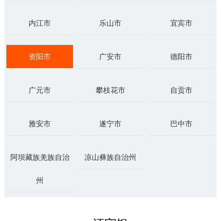
内江市
乐山市
宜宾市
资阳市
广安市
德阳市
广元市
攀枝花市
自贡市
雅安市
遂宁市
巴中市
阿坝藏族羌族自治
凉山彝族自治州
州