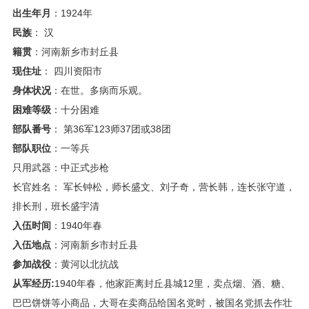
出生年月
：1924年
民族
： 汉
籍贯
：河南新乡市封丘县
现住址
： 四川资阳市
身体状况
：在世。多病而乐观。
困难等级
：十分困难
部队番号
： 第36军123师37团或38团
部队职位
：一等兵
只用武器：中正式步枪
长官姓名： 军长钟松，师长盛文、刘子奇，营长韩，连长张守道，
排长刑，班长盛宇清
入伍时间
：1940年春
入伍地点
：河南新乡市封丘县
参加战役
：黄河以北抗战
从军经历:
1940年春，他家距离封丘县城12里，卖点烟、酒、糖、
巴巴饼饼等小商品，大哥在卖商品给国名党时，被国名党抓去作壮