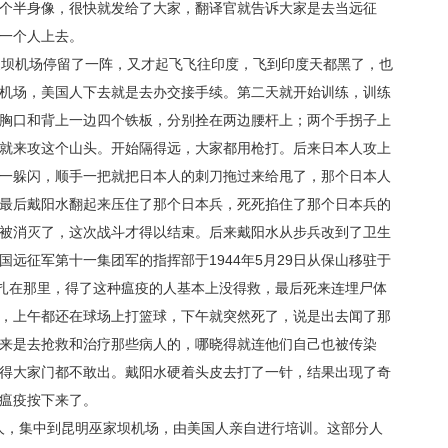
个半身像，很快就发给了大家，翻译官就告诉大家是去当远征
一个人上去。
家坝机场停留了一阵，又才起飞飞往印度，飞到印度天都黑了，也
机场，美国人下去就是去办交接手续。第二天就开始训练，训练
胸口和背上一边四个铁板，分别拴在两边腰杆上；两个手拐子上
就来攻这个山头。开始隔得远，大家都用枪打。后来日本人攻上
一躲闪，顺手一把就把日本人的刺刀拖过来给甩了，那个日本人
最后戴阳水翻起来压住了那个日本兵，死死掐住了那个日本兵的
被消灭了，这次战斗才得以结束。后来戴阳水从步兵改到了卫生
远征军第十一集团军的指挥部于1944年5月29日从保山移驻于
驻扎在那里，得了这种瘟疫的人基本上没得救，最后死来连埋尸体
，上午都还在球场上打篮球，下午就突然死了，说是出去闻了那
来是去抢救和治疗那些病人的，哪晓得就连他们自己也被传染
得大家门都不敢出。戴阳水硬着头皮去打了一针，结果出现了奇
瘟疫按下来了。
人，集中到昆明巫家坝机场，由美国人亲自进行培训。这部分人