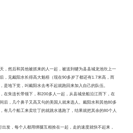
天，然后和其他被抓来的人一起，被送到犍为县县城龙池坎上一
，见戴阳水长得高大魁梧（现在90多岁了都还有1.7米高，而
，是地下党，叫戴阳水去考不起就跑回来加入自己的队伍。
，在朱连长带领下，和200多人一起，从县城坐船沿江而下，在
间后，几个鼻子又高又勾的美国人就来选人。戴阳水和其他80多
，有几个船工来卖壮丁的就跳水逃跑了，结果就把其余的80个人
行出发，每个人都用绑腿互相拴在一起，走的速度就快不起来，