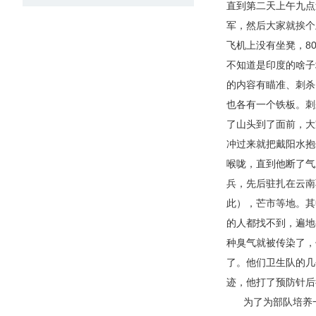
直到第二天上午九点
军，然后大家就挨个
飞机上没有坐凳，8
不知道是印度的啥子
的内容有瞄准、刺杀
也各有一个铁板。刺
了山头到了面前，大
冲过来就把戴阳水抱
喉咙，直到他断了气
兵，先后驻扎在云南
此），芒市等地。其
的人都找不到，遍地
种臭气就被传染了，
了。他们卫生队的几
迹，他打了预防针后
为了为部队培养一批