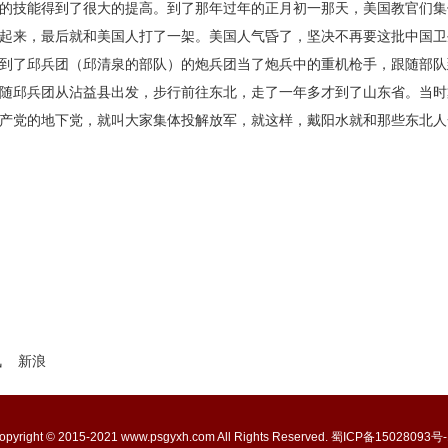
的技能得到了很大的提高。到了那年过年的正月初一那天，美国教官们集
起来，最后就和美国人打了一架。美国人气昏了，坚决不再要这批中国卫
到了邱兵团（邱清泉的部队）的炮兵团当了炮兵中的重机枪手，跟随部队
随邱兵团从沾益县出发，步行前往东北，走了一年多才到了山东省。当时
产党的地下党，就叫大家集体投解放军，就这样，戴阳水就和那些东北人
讯
新浪
opyright © 2015-2021 www.psgyxh.com All Rights Reserved.
蜀ICP备15028093号