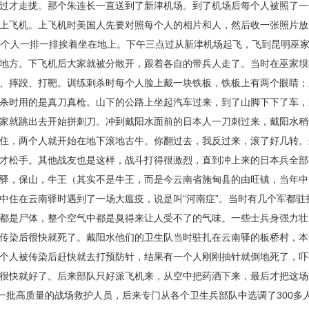
过才走拢。那个朱连长一直送到了新津机场。到了机场后每个人被照了一
上飞机。上飞机时美国人先要对照每个人的相片和人，然后收一张照片放
0个人一排一排挨着坐在地上。下午三点过从新津机场起飞，飞到昆明巫
地方。下飞机后大家就被分散开，跟着各自的带兵人走了。当时在巫家坝
、摔跤、打靶。训练刺杀时每个人脸上戴一块铁板，铁板上有两个眼睛；
杀时用的是真刀真枪。山下的公路上坐起汽车过来，到了山脚下下了车，
家就跳出去开始拼刺刀。冲到戴阳水面前的日本人一刀刺过来，戴阳水稍
住，两个人就开始在地下滚地古牛。你翻过去，我反过来，滚了好几转。
才松手。其他战友也是这样，战斗打得很激烈，直到冲上来的日本兵全部
驿，保山，牛王（其实不是牛王，而是今云南省施甸县的由旺镇，当年中国
中住在云南驿时遇到了一场大瘟疫，说是叫“河南症”。当时有几个军都
都是尸体，整个空气中都是臭得来让人受不了的气味。一些士兵身强力壮
传染后很快就死了。戴阳水他们的卫生队当时驻扎在云南驿的板桥村，本
个人被传染后赶快就去打预防针，结果有一个人刚刚抽针就倒地死了，吓
很快就好了。后来部队只好派飞机来，从空中把药洒下来，最后才把这场
高质量的战场救护人员，后来专门从各个卫生兵部队中选调了300多