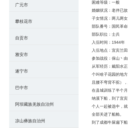
困难等级：一
广元市
婚姻状况：老伴已故
子女情况：两儿两女
攀枝花市
部队番号：国民革命
部队职位：士兵
自贡市
入伍时间：1944年
入伍地点：宜宾兰田
雅安市
参加战役：保山丶由
从军经历：戴阳水正
遂宁市
个叫啥子花园的地方
且腰不弯背不驼），
巴中市
在县城训练了半个月
纳溪下船，到了宜宾
阿坝藏族羌族自治州
个人一起被选中，就
全部关进了船舱。
凉山彝族自治州
到了成都牛屎扁下船