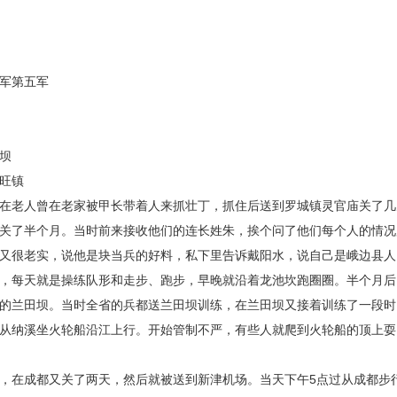
般
军第五军
坝
旺镇
在老人曾在老家被甲长带着人来抓壮丁，抓住后送到罗城镇灵官庙关了几
关了半个月。当时前来接收他们的连长姓朱，挨个问了他们每个人的情况后
又很老实，说他是块当兵的好料，私下里告诉戴阳水，说自己是峨边县人
，每天就是操练队形和走步、跑步，早晚就沿着龙池坎跑圈圈。半个月后
的兰田坝。当时全省的兵都送兰田坝训练，在兰田坝又接着训练了一段时
从纳溪坐火轮船沿江上行。开始管制不严，有些人就爬到火轮船的顶上耍
，在成都又关了两天，然后就被送到新津机场。当天下午5点过从成都步