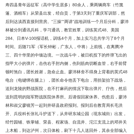
寿四县青年远征军（高中学生居多）80余人，乘两辆商车（竹篾
篷、酒精车）从荣县出发，经自贡，于第3天到了重庆军训部，然
后到达滇西直接到营房。“三操”“两讲”战地训练一个月后分科，廖沛
林被分到通讯兵科，学习通讯，教官姓覃，训练英式48、美国
284、日本V-100报话机，训练4个月，加上实习总共学习了8个月
时间。后随71军（军长钟彬，广东人，中将）上前线，在离腾冲
三、四十华里的中缅边境。一次战斗中，被日机投下的炸弹飞出的
指甲大小的弹片，击伤右手肘内侧，伤到筋肉切断血管，右手前臂
顿时煞白，团长姓谢，急命止血。廖沛林舍不得身上背着的英式48
电台（电键绑在腿上），团长命令他丢下电台，用担架抬下战场，
送到龙陵的野战医院，在不打麻药的情况下取出弹片、疗伤，然后
送到昆明的陆军野战医院休养所。后请假回家休养。伤愈后，廖沛
林和叔父廖镜芳一起到井研县政府报到。报到后在教育局长毛洪
开、兵役科长张礼斗护送下，从井研东城公园（现东城街）出发，
经竹园铺、铁掌铺、荣县、程家场、自流井、沱江支流上的邓井关
上木船，到达泸州，次日体检，刷下十几人送回外，其余全部编入