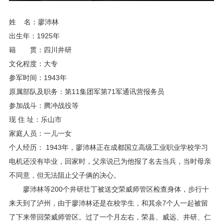
姓 名：廖沛林
出生年：1925年
籍 贯：四川井研
文化程度：大专
参军时间：1943年
原属部队及职务：第11集团军第71军通讯营报务员
参加战斗：腾冲战役等
现 住 址：乐山市
家庭人员：一儿一女
个人经历： 1943年，廖沛林正在成都国立高级工业职业学校学习
电机还没有毕业，回家时，父亲说已为他报了名去当兵，当时母亲
不同意，但无法阻止父子俩的决心。
廖沛林等200个井研壮丁被送交荣威师管区检查身体，步行十
来天到了泸州，由于廖沛林还是在校学生，和其余7个人一起被留
了下来带回荣威师管区。过了一个月左右，荣县、威远、井研、仁