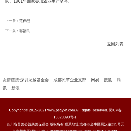
队。1961年回家参加农业生产至今。
上一条：
范俊烈
下一条：
郭福民
返回列表
友情链接:
深圳龙越基金会
成都民革企业支部
网易
搜狐
腾
讯
新浪
Copyright © 2015-2021 www.psgyxh.com All Rights Reserved.
蜀ICP备
15028093号-1
四川省普善公益慈善促进会 版权所有 联系地址:成都市金牛区蜀汉路235号元