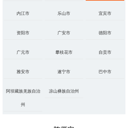
内江市
乐山市
宜宾市
资阳市
广安市
德阳市
广元市
攀枝花市
自贡市
雅安市
遂宁市
巴中市
阿坝藏族羌族自治
凉山彝族自治州
州