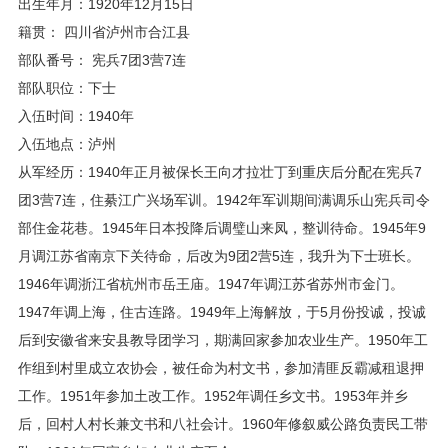
出生年月：1920年12月15日
籍贯： 四川省泸州市合江县
部队番号： 宪兵7团3营7连
部队职位：下士
入伍时间：1940年
入伍地点：泸州
从军经历：1940年正月被保长王向才拉壮丁到重庆后分配在宪兵7
团3营7连，住綦江广兴场军训。1942年军训期间满调乐山宪兵司令
部住金花巷。1945年日本投降后调璧山来凤，整训待命。1945年9
月调江苏省南京下关待命，后改为9团2营5连，我升为下士班长。
1946年调浙江省杭州市岳王庙。1947年调江苏省苏州市金门。
1947年调上海，住古连路。1949年上海解放，于5月份投诚，投诚
后到安徽省来安县教导团学习，期满回家参加农业生产。1950年工
作组到村里成立农协会，被任命为村文书，参加清匪反霸减租退押
工作。1951年参加土改工作。1952年调任乡文书。1953年并乡
后，回村人村长兼文书和八社会计。1960年修叙威公路负责民工带