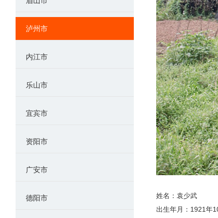
眉山市
泸州市
内江市
乐山市
宜宾市
资阳市
广安市
姓名：袁少武
德阳市
出生年月：1921年1