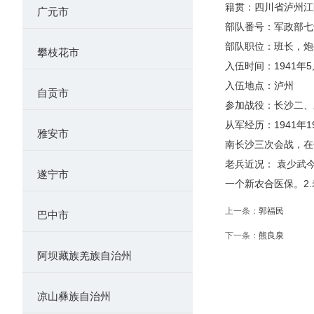
籍贯：四川省泸州江
广元市
部队番号：军政部
部队职位：班长，
攀枝花市
入伍时间：1941年5
入伍地点：泸州
自贡市
参加战役：长沙二、
从军经历：1941
雅安市
南长沙三次会战，在
老兵近况： 袁少武
遂宁市
一个新农合医保。2
上一条：
郭福民
巴中市
下一条：
熊良泉
阿坝藏族羌族自治州
凉山彝族自治州