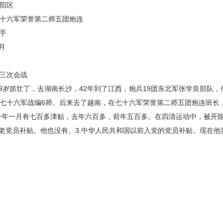
阳区
七十六军荣誉第二师五团炮连
炮手
月
三次会战
年19岁抓壮丁，去湖南长沙，42年到了江西，炮兵19团东北军张学良部队
七十六军战编6师。后来去了越南，在七十六军荣誉第二师五团炮连班长
今年一月有七百多津贴，去年六百多，前年五百多。在四清运动中，被开除
.老党员补贴。他也没有。3.中华人民共和国以前入党的党员补贴。现在