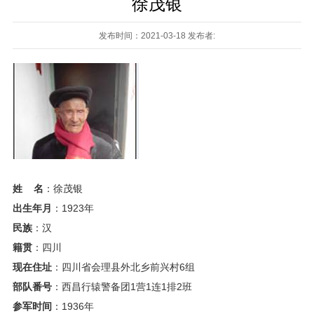
徐茂银
发布时间：2021-03-18 发布者:
姓
名
：徐茂银
出生年月
：1923年
民族
：汉
籍贯
：四川
现在住址
：四川省会理县外北乡前兴村6组
部队番号
：西昌行辕警备团1营1连1排2班
参军时间
：1936年