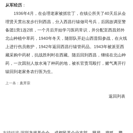
从军经历
：
1936年4月，在会理老家被抓壮丁，在镇公所关了40天后从会
理贤天贯出发步行到西昌，分入西昌行辕做司号兵，后因故调至警
备团1营1连2班，一个月后开始学习医药常识，并分配至西昌郊外
北山种植中草药，1940年冬天，随部队开赴山西昔阳参战，在火线
上进行伤员救护，1942年返回西昌行辕管药品。1943年被派至西
藏采购中药材，抗战胜利时在西藏。随后回到西昌，继续在北山种
药，一次因别人放水淹了种药的地，被长官责骂殴打，赌气离开行
辕回到老家务农行医为生。
上一条：
袁开宗
返回列表
友情链接:
深圳龙越基金会
成都民革企业支部
网易
搜狐
腾