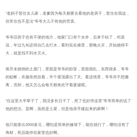
“老妈子暂住女儿家，老爹因为每天都要去看他的老房子，暂住在我这，
但常住也不是法”爷爷大儿子有他的苦衷。
爷爷旧房子也有不便的地方，他家门口有个水井，后来干枯了，邻居
说，年过九旬还得自己去打水，看到实在难受，那晚火灾，开始烧得不
大，就是找不到水灭火。
推开未烧倒的土屋门，里面是爷爷的卧室，里面很乱，东西很多，爷爷
的蚊帐，衣服依然挂着，半个屋顶露出了天。看这情景，爷爷并不想搬
离，否则，他又怎么会每天都来此守着废墟呢。
“住这里大半辈子了，我没多长日子了，死了也好停这里”爷爷简单的说了
他的想法。是啊，虽然是土屋，但是他亲手建起来的家啊！
他只能拿出3000多元，哪怕是简单的修缮下，能住就行了，哪怕没有了
寿材，死后能停在家里也好啊。