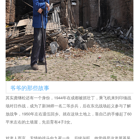
爷爷的那些故事
其实龚继松还有一个身份，1944年在成都被抓壮丁，乘飞机来到印缅战
场对日作战，成为了新38师一名二等步兵，后在东北战场起义参与了解
放战争，1950年左右退伍回乡。就在这块土地上，靠自己的手修起了60
平米左右的土墙屋，先后育有4子3女。
对老人而言，无情的战斗中九死一生，后续兴旺，他觉得是这老屋基风