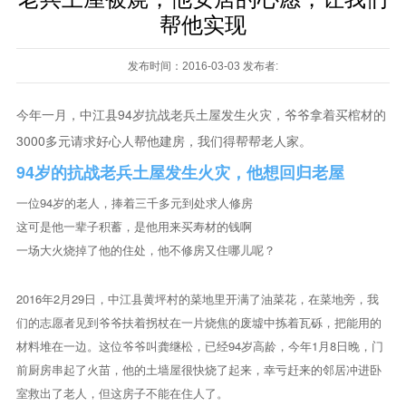
帮他实现
发布时间：2016-03-03 发布者:
今年一月，中江县94岁抗战老兵土屋发生火灾，爷爷拿着买棺材的
3000多元请求好心人帮他建房，我们得帮帮老人家。
94岁的抗战老兵土屋发生火灾，他想回归老屋
一位94岁的老人，捧着三千多元到处求人修房
这可是他一辈子积蓄，是他用来买寿材的钱啊
一场大火烧掉了他的住处，他不修房又住哪儿呢？
2016年2月29日，中江县黄坪村的菜地里开满了油菜花，在菜地旁，我
们的志愿者见到爷爷扶着拐杖在一片烧焦的废墟中拣着瓦砾，把能用的
材料堆在一边。这位爷爷叫龚继松，已经94岁高龄，今年1月8日晚，门
前厨房串起了火苗，他的土墙屋很快烧了起来，幸亏赶来的邻居冲进卧
室救出了老人，但这房子不能在住人了。