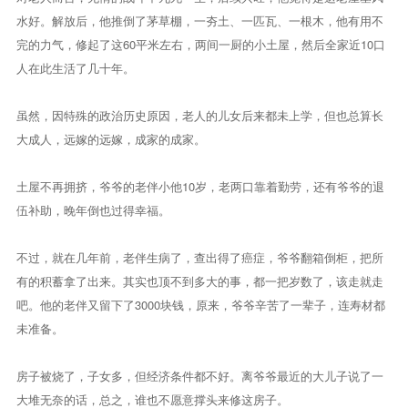
水好。解放后，他推倒了茅草棚，一夯土、一匹瓦、一根木，他有用不
完的力气，修起了这60平米左右，两间一厨的小土屋，然后全家近10口
人在此生活了几十年。
虽然，因特殊的政治历史原因，老人的儿女后来都未上学，但也总算长
大成人，远嫁的远嫁，成家的成家。
土屋不再拥挤，爷爷的老伴小他10岁，老两口靠着勤劳，还有爷爷的退
伍补助，晚年倒也过得幸福。
不过，就在几年前，老伴生病了，查出得了癌症，爷爷翻箱倒柜，把所
有的积蓄拿了出来。其实也顶不到多大的事，都一把岁数了，该走就走
吧。他的老伴又留下了3000块钱，原来，爷爷辛苦了一辈子，连寿材都
未准备。
房子被烧了，子女多，但经济条件都不好。离爷爷最近的大儿子说了一
大堆无奈的话，总之，谁也不愿意撑头来修这房子。